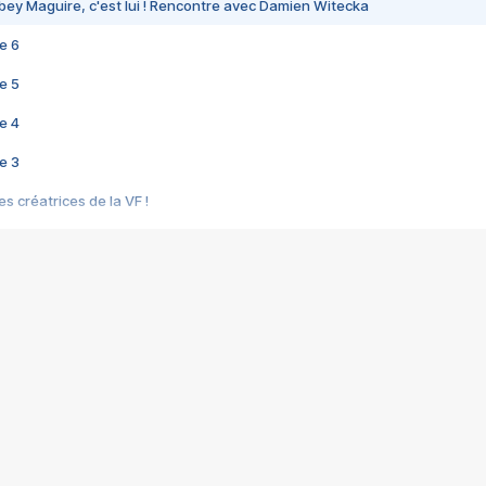
bey Maguire, c'est lui ! Rencontre avec Damien Witecka
e 6
e 5
e 4
e 3
s créatrices de la VF !
e 2
e 1
e Mektoub My Love arrive enfin ! Rencontre avec Shaïn Boumedine et Sal
i : après Toni en famille
elle réalise le bouleversant Dites lui que je l'aime
ais ! Rencontre autour de Vie privée de Rebecca Zlotowski
 de Marguerite, Grave... Rencontre avec Ella Rumpf